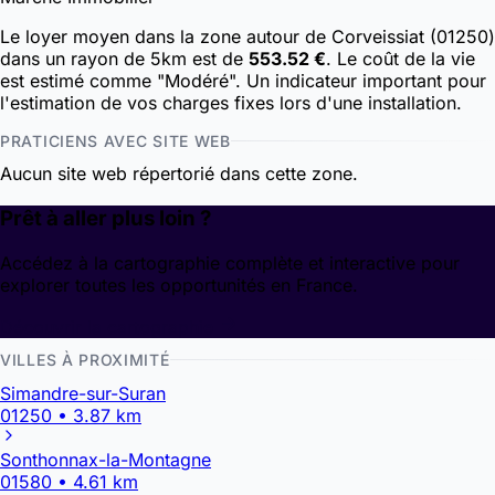
Le loyer moyen dans la zone autour de Corveissiat (01250)
dans un rayon de 5km est de
553.52 €
. Le coût de la vie
est estimé comme "Modéré". Un indicateur important pour
l'estimation de vos charges fixes lors d'une installation.
PRATICIENS AVEC SITE WEB
Aucun site web répertorié dans cette zone.
Prêt à aller plus loin ?
Accédez à la cartographie complète et interactive pour
explorer toutes les opportunités en France.
Découvrir la cartographie
VILLES À PROXIMITÉ
Simandre-sur-Suran
01250 • 3.87 km
Sonthonnax-la-Montagne
01580 • 4.61 km