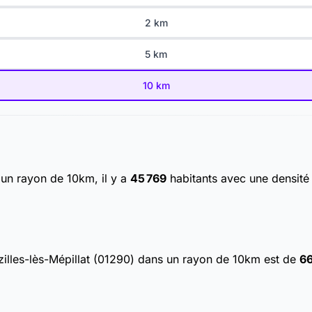
2 km
5 km
10 km
 un rayon de 10km, il y a
45 769
habitants
avec une densit
zilles-lès-Mépillat (01290) dans un rayon de 10km est de
6