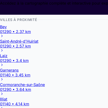
Accédez à la cartographie complète et interactive pour exp
Découvrir la cartographie
VILLES À PROXIMITÉ
Bey
01290 • 2.37 km
Saint-André-d'Huiriat
01290 • 2.57 km
Laiz
01290 • 3.4 km
Garnerans
01140 • 3.45 km
Cormoranche-sur-Saône
01290 • 3.64 km
Illiat
01140 • 4.14 km