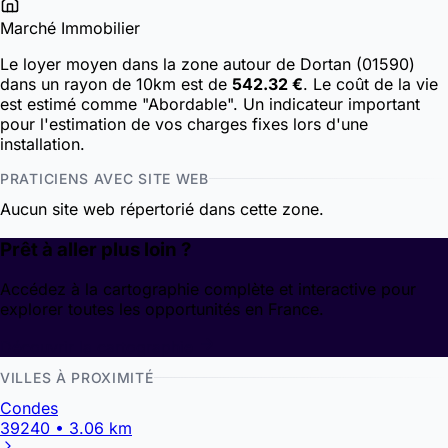
Marché Immobilier
Le loyer moyen dans la zone autour de Dortan (01590)
dans un rayon de 10km est de
542.32 €
. Le coût de la vie
est estimé comme "Abordable". Un indicateur important
pour l'estimation de vos charges fixes lors d'une
installation.
PRATICIENS AVEC SITE WEB
Aucun site web répertorié dans cette zone.
Prêt à aller plus loin ?
Accédez à la cartographie complète et interactive pour
explorer toutes les opportunités en France.
Découvrir la cartographie
VILLES À PROXIMITÉ
Condes
39240 • 3.06 km