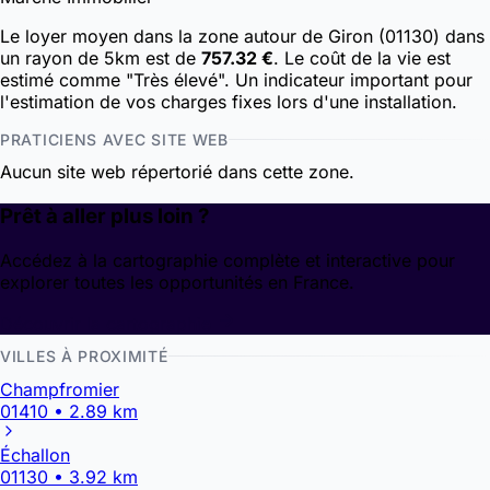
Le loyer moyen dans la zone autour de Giron (01130) dans
un rayon de 5km est de
757.32 €
. Le coût de la vie est
estimé comme "Très élevé". Un indicateur important pour
l'estimation de vos charges fixes lors d'une installation.
PRATICIENS AVEC SITE WEB
Aucun site web répertorié dans cette zone.
Prêt à aller plus loin ?
Accédez à la cartographie complète et interactive pour
explorer toutes les opportunités en France.
Découvrir la cartographie
VILLES À PROXIMITÉ
Champfromier
01410 • 2.89 km
Échallon
01130 • 3.92 km