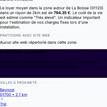
Le loyer moyen dans la zone autour de La Boisse (01120)
dans un rayon de 2km est de
794.35 €
. Le coût de la vie
est estimé comme "Très élevé". Un indicateur important
pour l'estimation de vos charges fixes lors d'une
installation.
PRATICIENS AVEC SITE WEB
Aucun site web répertorié dans cette zone.
Prêt à aller plus loin ?
Accédez à la cartographie complète et interactive pour
explorer toutes les opportunités en France.
Découvrir la cartographie
VILLES À PROXIMITÉ
Beynost
01700 • 2.1 km
Thil