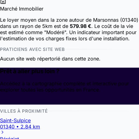
Marché Immobilier
Le loyer moyen dans la zone autour de Marsonnas (01340)
dans un rayon de 5km est de
579.98 €
. Le coût de la vie
est estimé comme "Modéré". Un indicateur important pour
l'estimation de vos charges fixes lors d'une installation.
PRATICIENS AVEC SITE WEB
Aucun site web répertorié dans cette zone.
Prêt à aller plus loin ?
Accédez à la cartographie complète et interactive pour
explorer toutes les opportunités en France.
Découvrir la cartographie
VILLES À PROXIMITÉ
Saint-Sulpice
01340 • 2.84 km
Béréziat