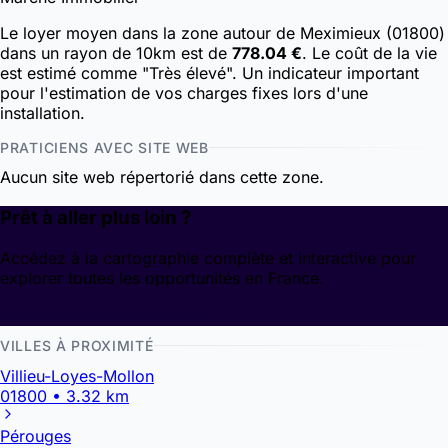
Le loyer moyen dans la zone autour de Meximieux (01800)
dans un rayon de 10km est de
778.04 €
. Le coût de la vie
est estimé comme "Très élevé". Un indicateur important
pour l'estimation de vos charges fixes lors d'une
installation.
PRATICIENS AVEC SITE WEB
Aucun site web répertorié dans cette zone.
Prêt à aller plus loin ?
Accédez à la cartographie complète et interactive pour
explorer toutes les opportunités en France.
Découvrir la cartographie
VILLES À PROXIMITÉ
Villieu-Loyes-Mollon
01800 • 3.32 km
Pérouges