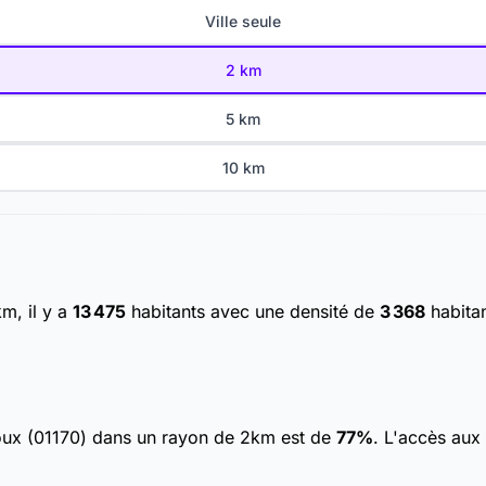
Ville seule
2 km
5 km
10 km
m, il y a
13 475
habitants
avec une densité de
3 368
habitan
joux (01170) dans un rayon de 2km est de
77%
. L'accès aux