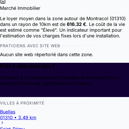
Marché Immobilier
Le loyer moyen dans la zone autour de Montracol (01310)
dans un rayon de 10km est de
616.32 €
. Le coût de la vie
est estimé comme "Élevé". Un indicateur important pour
l'estimation de vos charges fixes lors d'une installation.
PRATICIENS AVEC SITE WEB
Aucun site web répertorié dans cette zone.
Prêt à aller plus loin ?
Accédez à la cartographie complète et interactive pour
explorer toutes les opportunités en France.
Découvrir la cartographie
VILLES À PROXIMITÉ
Buellas
01310 • 3.49 km
Saint-Rémy