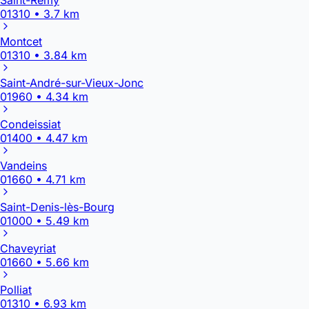
01310 • 3.7 km
Montcet
01310 • 3.84 km
Saint-André-sur-Vieux-Jonc
01960 • 4.34 km
Condeissiat
01400 • 4.47 km
Vandeins
01660 • 4.71 km
Saint-Denis-lès-Bourg
01000 • 5.49 km
Chaveyriat
01660 • 5.66 km
Polliat
01310 • 6.93 km