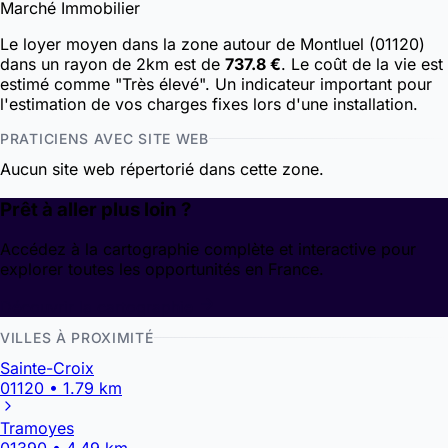
Marché Immobilier
Le loyer moyen dans la zone autour de Montluel (01120)
dans un rayon de 2km est de
737.8 €
. Le coût de la vie est
estimé comme "Très élevé". Un indicateur important pour
l'estimation de vos charges fixes lors d'une installation.
PRATICIENS AVEC SITE WEB
Aucun site web répertorié dans cette zone.
Prêt à aller plus loin ?
Accédez à la cartographie complète et interactive pour
explorer toutes les opportunités en France.
Découvrir la cartographie
VILLES À PROXIMITÉ
Sainte-Croix
01120 • 1.79 km
Tramoyes
01390 • 4.49 km