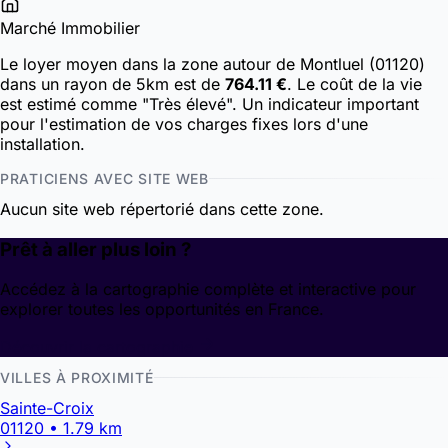
Marché Immobilier
Le loyer moyen dans la zone autour de Montluel (01120)
dans un rayon de 5km est de
764.11 €
. Le coût de la vie
est estimé comme "Très élevé". Un indicateur important
pour l'estimation de vos charges fixes lors d'une
installation.
PRATICIENS AVEC SITE WEB
Aucun site web répertorié dans cette zone.
Prêt à aller plus loin ?
Accédez à la cartographie complète et interactive pour
explorer toutes les opportunités en France.
Découvrir la cartographie
VILLES À PROXIMITÉ
Sainte-Croix
01120 • 1.79 km