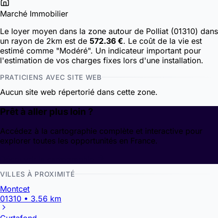
Marché Immobilier
Le loyer moyen dans la zone autour de Polliat (01310) dans
un rayon de 2km est de
572.36 €
. Le coût de la vie est
estimé comme "Modéré". Un indicateur important pour
l'estimation de vos charges fixes lors d'une installation.
PRATICIENS AVEC SITE WEB
Aucun site web répertorié dans cette zone.
Prêt à aller plus loin ?
Accédez à la cartographie complète et interactive pour
explorer toutes les opportunités en France.
Découvrir la cartographie
VILLES À PROXIMITÉ
Montcet
01310 • 3.56 km
Curtafond