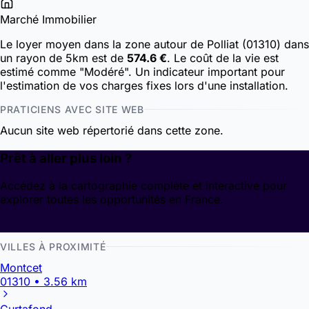
Marché Immobilier
Le loyer moyen dans la zone autour de Polliat (01310) dans
un rayon de 5km est de
574.6 €
. Le coût de la vie est
estimé comme "Modéré". Un indicateur important pour
l'estimation de vos charges fixes lors d'une installation.
PRATICIENS AVEC SITE WEB
Aucun site web répertorié dans cette zone.
Prêt à aller plus loin ?
Accédez à la cartographie complète et interactive pour
explorer toutes les opportunités en France.
Découvrir la cartographie
VILLES À PROXIMITÉ
Montcet
01310 • 3.56 km
Curtafond