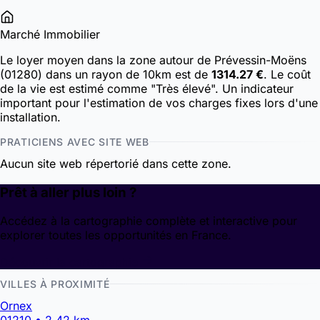
Marché Immobilier
Le loyer moyen dans la zone autour de Prévessin-Moëns
(01280) dans un rayon de 10km est de
1314.27 €
. Le coût
de la vie est estimé comme "Très élevé". Un indicateur
important pour l'estimation de vos charges fixes lors d'une
installation.
PRATICIENS AVEC SITE WEB
Aucun site web répertorié dans cette zone.
Prêt à aller plus loin ?
Accédez à la cartographie complète et interactive pour
explorer toutes les opportunités en France.
Découvrir la cartographie
VILLES À PROXIMITÉ
Ornex
01210 • 2.42 km